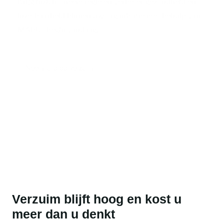
Krijg inzicht, neem regie en verbeter gezondheid én
inzetbaarheid binnen uw organisatie met behulp van
MABU- begin vandaag.
Neem grip op verzuim
Verzuim blijft hoog en kost u
meer dan u denkt