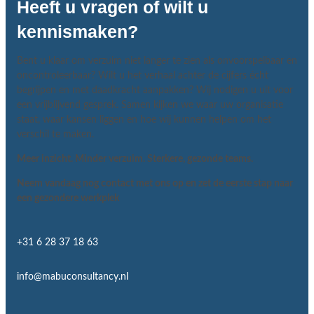
Heeft u vragen of wilt u
kennismaken?
Bent u klaar om verzuim niet langer te zien als onvoorspelbaar en
oncontroleerbaar? Wilt u het verhaal achter de cijfers écht
begrijpen en met daadkracht aanpakken? Wij nodigen u uit voor
een vrijblijvend gesprek. Samen kijken we waar uw organisatie
staat, waar kansen liggen en hoe wij kunnen helpen om het
verschil te maken.
Meer inzicht. Minder verzuim. Sterkere, gezonde teams.
Neem vandaag nog contact met ons op en zet de eerste stap naar
een gezondere werkplek
+31 6 28 37 18 63
info@mabuconsultancy.nl