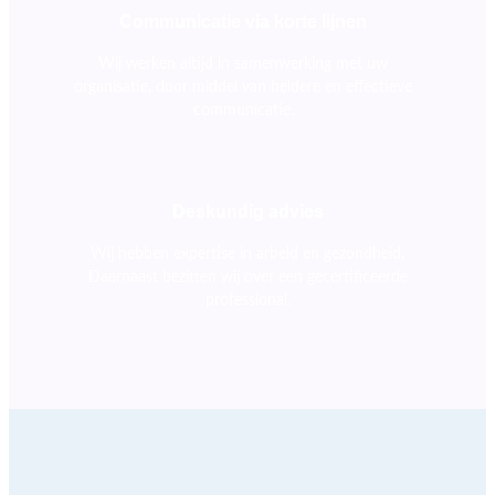
Communicatie via korte lijnen
Wij werken altijd in samenwerking met uw
organisatie, door middel van heldere en effectieve
communicatie.
Deskundig advies
Wij hebben expertise in arbeid en gezondheid.
Daarnaast bezitten wij over een gecertificeerde
professional.